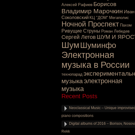
Борисов
Алексей Рафиев
Владимир Марочкин
Иван
Соколовский
КЦ "ДОМ"
Мегаполис
Ночной Проспект
Пахом
Ривущие Струны
Роман Лебедев
ШУМ И ЯРОС
Сергей Летов
Шум
Шуминфо
Электронная
музыка в России
эксперименталь
технопарад
электронная
музыка
музыка
Recent Posts
Neoclassical Music – Unique improvise
piano compositions
Digital albums of 2016 – Borisov, Nosov
Rekk