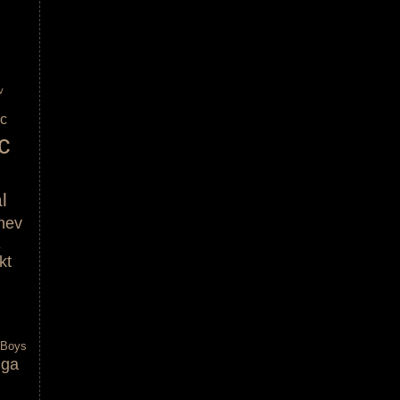
v
ic
c
l
nev
kt
 Boys
lga