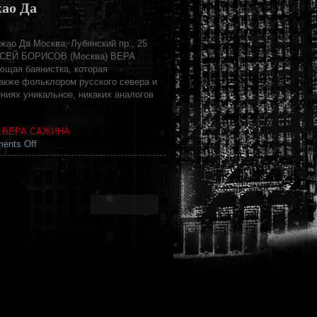
ао Да
жао Да Москва, Лубянский пр., 25
ЕКСЕЙ БОРИСОВ (Москва) ВЕРА
щая баянистка, которая
акже фольклором русского севера и
ниях уникальное, никаких аналогов
,
ВЕРА САЖИНА
on
ents Off
АРТ-
ВТОРНИК
–
Китайский
Лётчик
Джао
Да