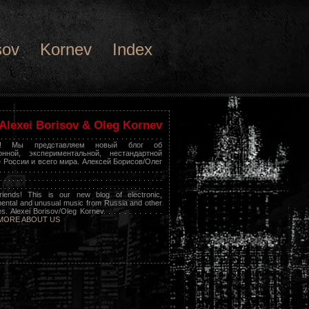
sov
Kornev
Index
Alexei Borisov & Oleg Kornev
 . . . . . . . . . . . . . . . . . . . . . . . . . . . . . . . . . . . . . .
я! Мы представляем новый блог об
онной, экспериментальной, нестандартной
 России и всего мира. Алексей Борисов/Олег
 . . . . . . . . . . . . . . . . . . . . . . . . . . . . . . . . . . . .
. . . . . . . . . . . . . . . . . . . . . . . . . . . . . . . . . . . . . . .
. . . . . . . . . . . . . . . . . . . . . . . . . . . . . . . . . . . . . . .
riends! This is our new blog of electronic,
ental and unusual music from Russia and other
s. Alexei Borisov/Oleg Kornev. . . . . . . . . . . .
MORE ABOUT US