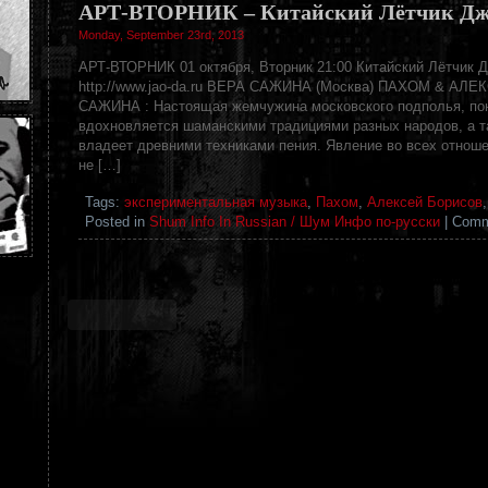
АРТ-ВТОРНИК – Китайский Лётчик Дж
Monday, September 23rd, 2013
АРТ-ВТОРНИК 01 октября, Вторник 21:00 Китайский Лётчик Д
http://www.jao-da.ru ВЕРА САЖИНА (Москва) ПАХОМ & АЛ
САЖИНА : Настоящая жемчужина московского подполья, пою
вдохновляется шаманскими традициями разных народов, а т
владеет древними техниками пения. Явление во всех отноше
не […]
Tags:
экспериментальная музыка
,
Пахом
,
Алексей Борисов
Posted in
Shum Info In Russian / Шум Инфо по-русски
|
Comm