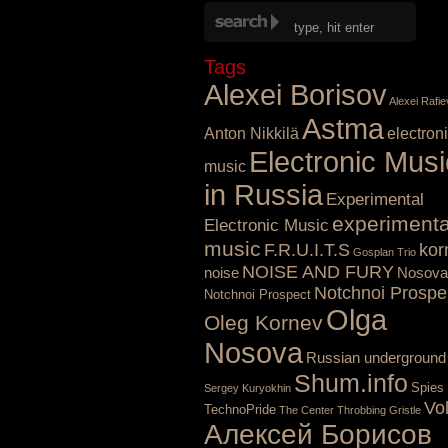
Tags
Alexei Borisov
Alexei Rafie
Astma
Anton Nikkilä
electron
Electronic Musi
music
in Russia
Experimental
experimenta
Electronic Music
music
F.R.U.I.T.S
kor
Gosplan Trio
NOISE AND FURY
noise
Nosova
Notchnoi Prospe
Notchnoi Prospect
Olga
Oleg Kornev
Nosova
Russian underground
Shum.info
Spies
Sergey Kuryokhin
Vo
TechnoPride
The Center
Throbbing Gristle
Алексей Борисов