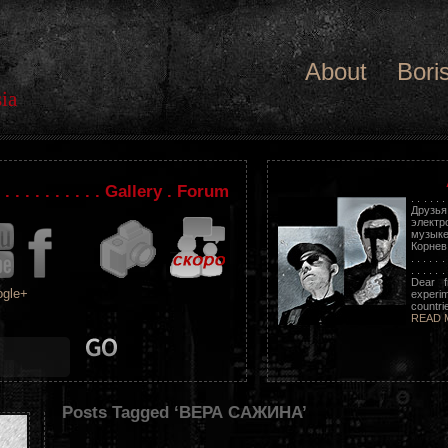
About
Bori
ia
. . . . . . . . . . . Gallery . Forum
. . . . . .
Друзь
электр
музыке
Корнев. . .
. . . . . . 
. . . . . . 
Dear f
gle+
experim
countrie
READ 
Posts Tagged ‘ВЕРА САЖИНА’