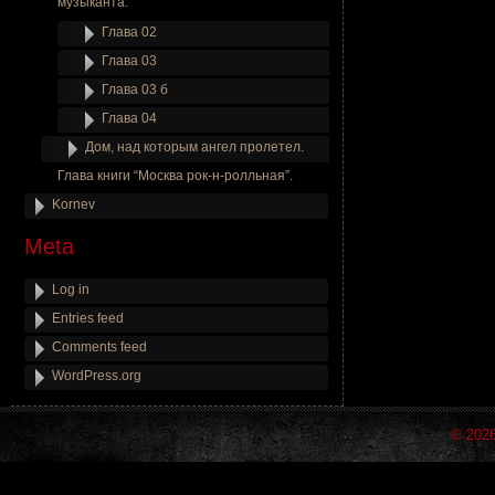
музыканта.
Глава 02
Глава 03
Глава 03 б
Глава 04
Дом, над которым ангел пролетел.
Глава книги “Москва рок-н-ролльная”.
Kornev
Meta
Log in
Entries feed
Comments feed
WordPress.org
© 202