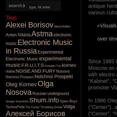
antique heri
various cult
Tags
.
Alexei Borisov
«
Visuals
Alexei Rafiev
Astma
Anton Nikkilä
electronic
over tim
Electronic Music
music
in Russia
Experimental
experimental
Electronic Music
Since 1985 
music
F.R.U.I.T.S
kornev
Gosplan Trio
Moscow as a
NOISE AND FURY
noise
Nosova
with electro
Notchnoi Prospekt
Notchnoi Prospect
“Kabinet”, “
Olga
Oleg Kornev
promoter Vl
Nosova
.
Russian underground
Shum.info
In 1986 Ole
Spies Boys
Sergey Kuryokhin
Volga
(“Center”), 
TechnoPride
The Center
Throbbing Gristle
Алексей Борисов
(“Center”, 