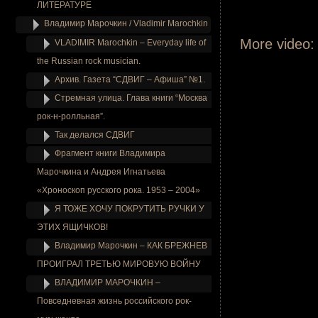
.
ЛИТЕРАТУРЕ
.
Владимир Марочкин / Vladimir Marochkin
More vide
VLADIMIR Marochkin – Everyday life of
.
the Russian rock musician.
.
Архив. Газета “СДВИГ – Афиша” №1.
.
Стремная улица. Глава книги “Москва
.
рок-н-ролльная”.
Так делался СДВИГ
Фрагмент книги Владимира
Марочкина и Андрея Игнатьева
«Хроноскоп русского рока. 1953 – 2004»
Я ТОЖЕ ХОЧУ ПОКРУТИТЬ РУЧКИ У
ЭТИХ ЯЩИЧКОВ!
Владимир Марочкин – КАК БРЕЖНЕВ
ПРОИГРАЛ ТРЕТЬЮ МИРОВУЮ ВОЙНУ
ВЛАДИМИР МАРОЧКИН –
Повседневная жизнь российского рок-