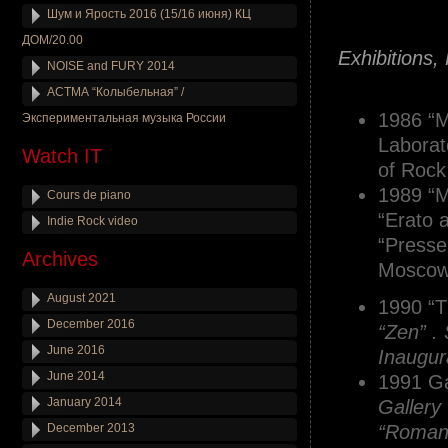
.
Шум и Ярость 2016 (15/16 июня) КЦ
.
ДОМ/20.00
Exhibitions,
NOISE and FURY 2014
.
АСТМА “Колыбельная” /
1986 “M
Экспериментальная музыка России
Laborat
Watch IT
of Rock
1989 “M
Cours de piano
“Erato 
Indie Rock video
“Presse
Archives
Moscow
August 2021
1990 “T
December 2016
“Zen” .
June 2016
Inaugura
June 2014
1991 Ga
January 2014
Gallery 
December 2013
“Romant