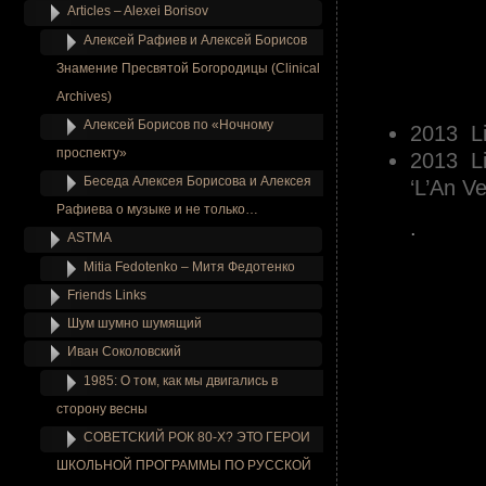
Articles – Alexei Borisov
Алексей Рафиев и Алексей Борисов
Знамение Пресвятой Богородицы (Clinical
.
Archives)
.
Алексей Борисов по «Ночному
2013 L
проспекту»
2013 Li
Беседа Алексея Борисова и Алексея
‘L’An Ve
Рафиева о музыке и не только…
.
ASTMA
Mitia Fedotenko – Митя Федотенко
Friends Links
Шум шумно шумящий
Иван Соколовский
1985: О том, как мы двигались в
сторону весны
СОВЕТСКИЙ РОК 80-Х? ЭТО ГЕРОИ
ШКОЛЬНОЙ ПРОГРАММЫ ПО РУССКОЙ