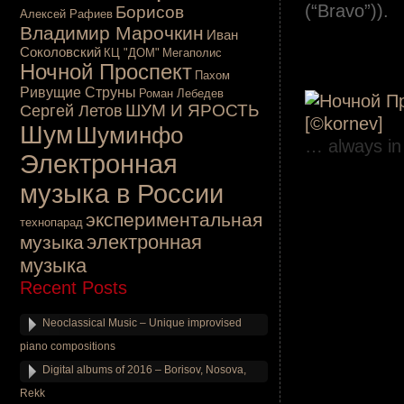
(“Bravo”)).
Борисов
Алексей Рафиев
Владимир Марочкин
.
Иван
Соколовский
КЦ "ДОМ"
Мегаполис
.
Ночной Проспект
Пахом
.
Ривущие Струны
Роман Лебедев
ШУМ И ЯРОСТЬ
Сергей Летов
Шум
Шуминфо
… always in 
Электронная
.
музыка в России
.
экспериментальная
технопарад
электронная
музыка
музыка
Recent Posts
Neoclassical Music – Unique improvised
piano compositions
Digital albums of 2016 – Borisov, Nosova,
Rekk