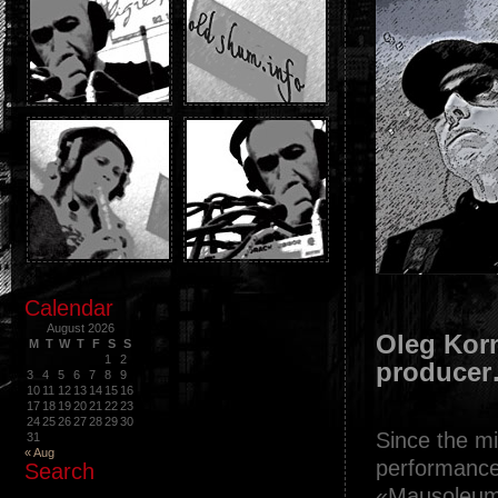
.
Calendar
.
August 2026
Oleg Korn
M
T
W
T
F
S
S
1
2
produce
3
4
5
6
7
8
9
10
11
12
13
14
15
16
17
18
19
20
21
22
23
.
24
25
26
27
28
29
30
Since the mi
31
« Aug
performance
Search
«Mausoleum L