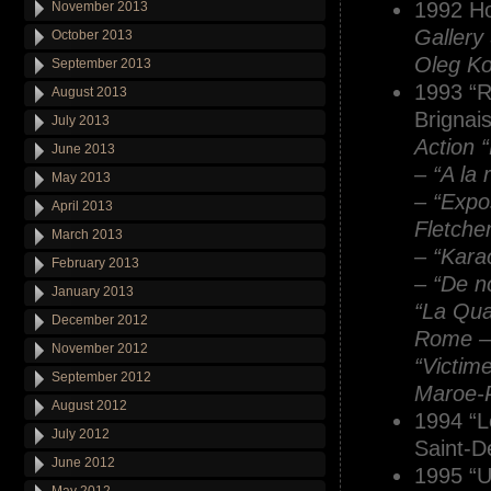
1992 Ho
November 2013
Gallery 
October 2013
Oleg Ko
September 2013
1993 “R
August 2013
Brignai
July 2013
Action “
June 2013
– “A la 
May 2013
– “Expos
April 2013
Fletcher
March 2013
– “Kara
February 2013
– “De n
January 2013
“La Qua
December 2012
Rome – 
November 2012
“Victim
September 2012
Maroe-P
August 2012
1994 “L
July 2012
Saint-D
June 2012
1995 “U