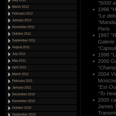
May 2012
“5000 a
March 2012
1996 “H
February 2012
“Le deb
January 2012
“Mandal
November 2011
Paris.
October 2011
1997 “R
September 2011
Galerie 
August 2011
“Capsul
1998 “Le
July 2011
2000 Ga
May 2011
“Champs
April 2011
2004 Vi
March 2011
Moscow
February 2011
“Est-Ou
January 2011
“To Hea
December 2010
2005 ca
November 2010
James S
October 2010
Transme
September 2010