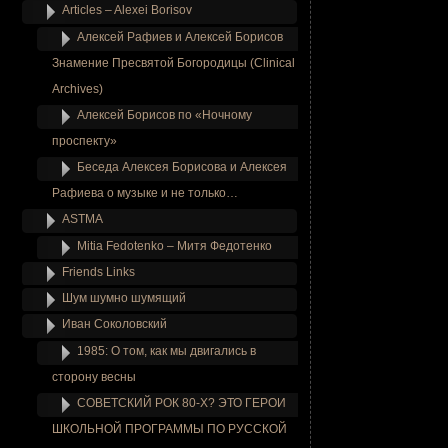
Articles – Alexei Borisov
Алексей Рафиев и Алексей Борисов
Знамение Пресвятой Богородицы (Clinical
Archives)
Алексей Борисов по «Ночному
проспекту»
Беседа Алексея Борисова и Алексея
Рафиева о музыке и не только…
ASTMA
Mitia Fedotenko – Митя Федотенко
Friends Links
Шум шумно шумящий
Иван Соколовский
1985: О том, как мы двигались в
сторону весны
СОВЕТСКИЙ РОК 80-Х? ЭТО ГЕРОИ
ШКОЛЬНОЙ ПРОГРАММЫ ПО РУССКОЙ