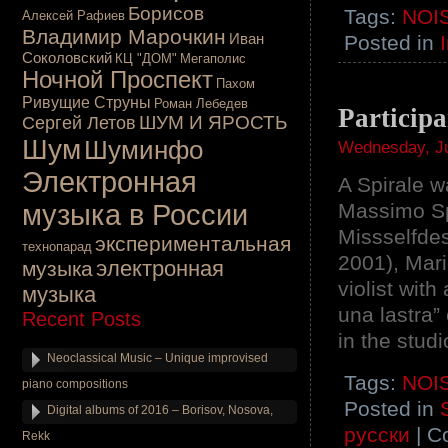
Борисов
Tags:
NOI
Алексей Рафиев
Владимир Марочкин
Иван
Posted in
Соколовский
КЦ "ДОМ"
Мегаполис
Ночной Проспект
Пахом
Ривущие Струны
Роман Лебедев
Participa
ШУМ И ЯРОСТЬ
Сергей Летов
Шум
Шуминфо
Wednesday, Ju
Электронная
A Spirale 
музыка в России
Massimo Sp
Missselfde
экспериментальная
технопарад
2001), Mari
электронная
музыка
violist wi
музыка
una lastra”
Recent Posts
in the stud
Neoclassical Music – Unique improvised
Tags:
NOI
piano compositions
Posted in
Digital albums of 2016 – Borisov, Nosova,
русски
|
C
Rekk