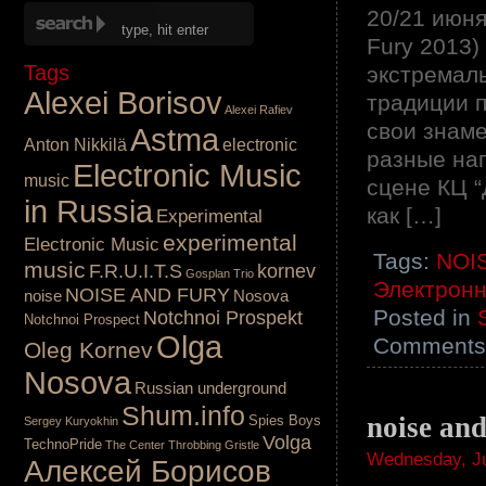
20/21 июня
Fury 2013)
Tags
экстремаль
Alexei Borisov
традиции п
Alexei Rafiev
свои знам
Astma
Anton Nikkilä
electronic
разные нап
Electronic Music
music
сцене КЦ “
in Russia
как […]
Experimental
experimental
Electronic Music
Tags:
NOI
music
F.R.U.I.T.S
kornev
Gosplan Trio
Электронн
NOISE AND FURY
noise
Nosova
Posted in
Notchnoi Prospekt
Notchnoi Prospect
Olga
Comments 
Oleg Kornev
Nosova
Russian underground
Shum.info
noise and
Spies Boys
Sergey Kuryokhin
Volga
TechnoPride
The Center
Throbbing Gristle
Wednesday, Ju
Алексей Борисов