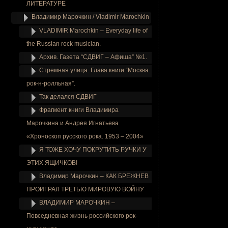
ЛИТЕРАТУРЕ
Владимир Марочкин / Vladimir Marochkin
VLADIMIR Marochkin – Everyday life of
the Russian rock musician.
Архив. Газета “СДВИГ – Афиша” №1.
Стремная улица. Глава книги “Москва
рок-н-ролльная”.
Так делался СДВИГ
Фрагмент книги Владимира
Марочкина и Андрея Игнатьева
«Хроноскоп русского рока. 1953 – 2004»
Я ТОЖЕ ХОЧУ ПОКРУТИТЬ РУЧКИ У
ЭТИХ ЯЩИЧКОВ!
Владимир Марочкин – КАК БРЕЖНЕВ
ПРОИГРАЛ ТРЕТЬЮ МИРОВУЮ ВОЙНУ
ВЛАДИМИР МАРОЧКИН –
Повседневная жизнь российского рок-