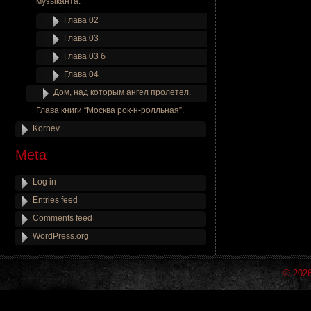
музыканта.
Глава 02
Глава 03
Глава 03 б
Глава 04
Дом, над которым ангел пролетел.
Глава книги “Москва рок-н-ролльная”.
Kornev
Meta
Log in
Entries feed
Comments feed
WordPress.org
© 202