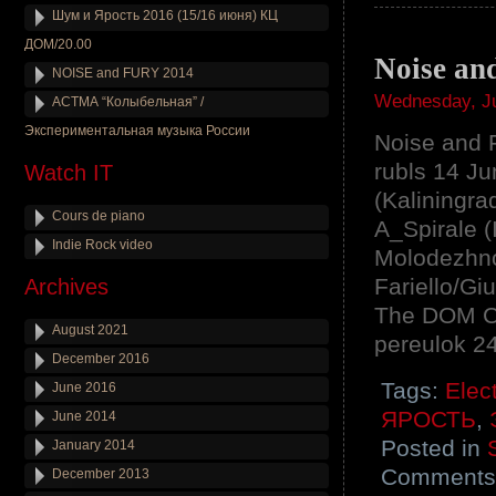
Шум и Ярость 2016 (15/16 июня) КЦ
ДОМ/20.00
Noise an
NOISE and FURY 2014
Wednesday, Ju
АСТМА “Колыбельная” /
Экспериментальная музыка России
Noise and F
rubls 14 J
Watch IT
(Kaliningr
Cours de piano
A_Spirale (
Indie Rock video
Molodezhno
Fariello/Gi
Archives
The DOM Cu
August 2021
pereulok 2
December 2016
Tags:
Elec
June 2016
ЯРОСТЬ
,
June 2014
Posted in
January 2014
Comments 
December 2013