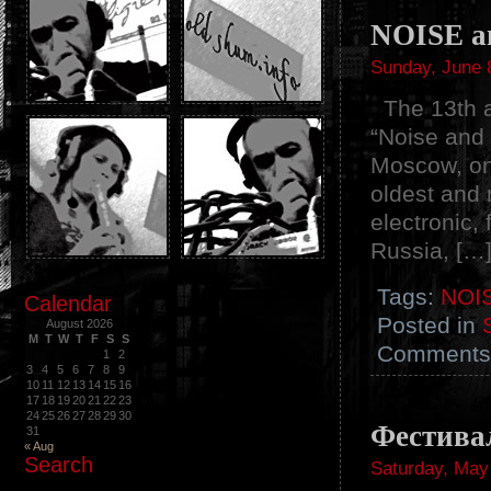
NOISE a
Sunday, June 
The 13th an
“Noise and 
Moscow, on 
oldest and
electronic,
Russia, […
Tags:
NOI
Calendar
Posted in
August 2026
M
T
W
T
F
S
S
Comments 
1
2
3
4
5
6
7
8
9
10
11
12
13
14
15
16
17
18
19
20
21
22
23
24
25
26
27
28
29
30
Фестив
31
« Aug
Search
Saturday, May