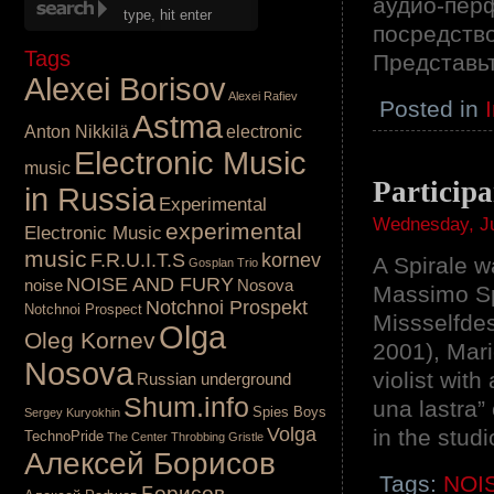
аудио-пер
посредство
Tags
Представьт
Alexei Borisov
Alexei Rafiev
Posted in
Astma
Anton Nikkilä
electronic
Electronic Music
music
Participa
in Russia
Experimental
Wednesday, Ju
experimental
Electronic Music
music
F.R.U.I.T.S
kornev
A Spirale 
Gosplan Trio
NOISE AND FURY
noise
Nosova
Massimo Sp
Notchnoi Prospekt
Notchnoi Prospect
Missselfde
Olga
Oleg Kornev
2001), Mari
Nosova
violist wi
Russian underground
Shum.info
una lastra”
Spies Boys
Sergey Kuryokhin
Volga
in the stud
TechnoPride
The Center
Throbbing Gristle
Алексей Борисов
Tags:
NOI
Борисов