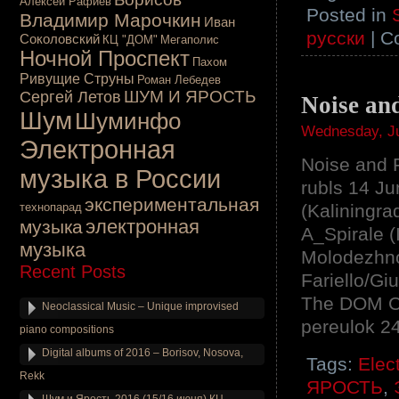
Алексей Рафиев
Posted in
Владимир Марочкин
Иван
русски
|
C
Соколовский
КЦ "ДОМ"
Мегаполис
Ночной Проспект
Пахом
Ривущие Струны
Роман Лебедев
ШУМ И ЯРОСТЬ
Сергей Летов
Noise an
Шум
Шуминфо
Wednesday, Ju
Электронная
Noise and F
музыка в России
rubls 14 J
экспериментальная
технопарад
(Kaliningr
электронная
музыка
A_Spirale (
музыка
Molodezhno
Recent Posts
Fariello/Gi
The DOM Cu
Neoclassical Music – Unique improvised
pereulok 2
piano compositions
Digital albums of 2016 – Borisov, Nosova,
Tags:
Elec
Rekk
ЯРОСТЬ
,