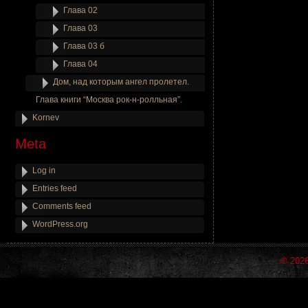
Глава 02
Глава 03
Глава 03 б
Глава 04
Дом, над которым ангел пролетел.
Глава книги “Москва рок-н-ролльная”.
Kornev
Meta
Log in
Entries feed
Comments feed
WordPress.org
© 202