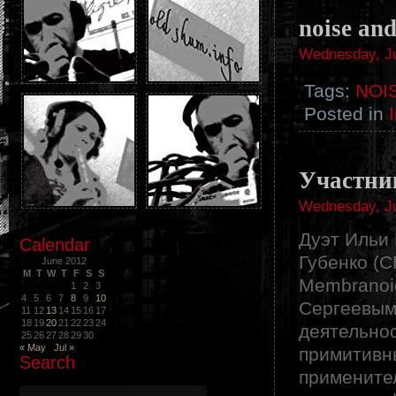
noise and
Wednesday, Ju
Tags:
NOI
Posted in
Участни
Wednesday, Ju
Дуэт Ильи 
Calendar
Губенко (С
June 2012
M
T
W
T
F
S
S
Membranoi
1
2
3
4
5
6
7
8
9
10
Сергеевым
11
12
13
14
15
16
17
18
19
20
21
22
23
24
деятельно
25
26
27
28
29
30
« May
Jul »
примитивн
Search
применител