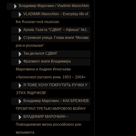
Владимир Марочкин / Vladimir Marochkin
VLADIMIR Marochkin – Everyday life of
the Russian rock musician.
Архив. Газета “СДВИГ – Афиша” №1.
Стремная улица. Глава книги “Москва
рок-н-ролльная”.
Так делался СДВИГ
Фрагмент книги Владимира
Марочкина и Андрея Игнатьева
«Хроноскоп русского рока. 1953 – 2004»
Я ТОЖЕ ХОЧУ ПОКРУТИТЬ РУЧКИ У
ЭТИХ ЯЩИЧКОВ!
Владимир Марочкин – КАК БРЕЖНЕВ
ПРОИГРАЛ ТРЕТЬЮ МИРОВУЮ ВОЙНУ
ВЛАДИМИР МАРОЧКИН –
Повседневная жизнь российского рок-
музыканта.