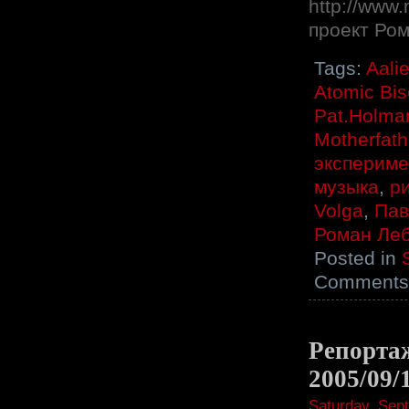
http://www
проект Ром
Tags:
Aali
Atomic Bis
Pat.Holma
Motherfath
экспериме
музыка
,
р
Volga
,
Пав
Роман Ле
Posted in
Comments 
Репортаж
2005/09/
Saturday, Sep