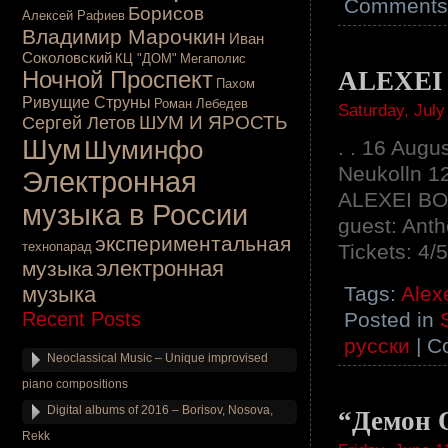
Comments 
Борисов
Алексей Рафиев
Владимир Марочкин
Иван
Соколовский
КЦ "ДОМ"
Мегаполис
Ночной Проспект
ALEXEI
Пахом
Ривущие Струны
Роман Лебедев
Saturday, July
ШУМ И ЯРОСТЬ
Сергей Летов
Шум
Шуминфо
. . 16 Augu
Neukolln 1
Электронная
ALEXEI BO
музыка в России
guest: Ant
экспериментальная
технопарад
Tickets: 4/
электронная
музыка
музыка
Tags:
Alex
Recent Posts
Posted in
русски
|
C
Neoclassical Music – Unique improvised
piano compositions
Digital albums of 2016 – Borisov, Nosova,
“Демон 
Rekk