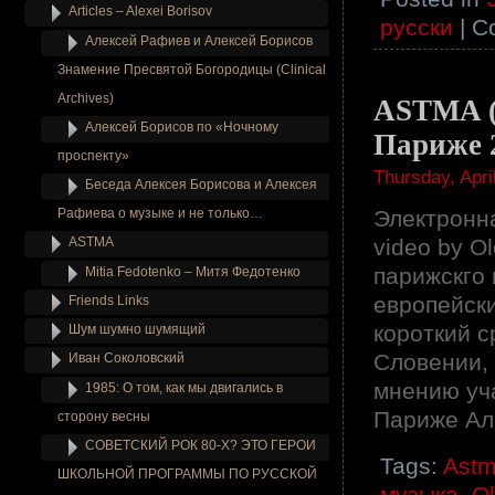
Articles – Alexei Borisov
русски
|
C
Алексей Рафиев и Алексей Борисов
Знамение Пресвятой Богородицы (Clinical
Archives)
ASTMA (
Алексей Борисов по «Ночному
Париже 2
проспекту»
Thursday, Apri
Беседа Алексея Борисова и Алексея
Рафиева о музыке и не только…
Электронна
ASTMA
video by O
парижскго 
Mitia Fedotenko – Митя Федотенко
европейски
Friends Links
короткий с
Шум шумно шумящий
Словении, 
Иван Соколовский
мнению уча
1985: О том, как мы двигались в
Париже Ал
сторону весны
СОВЕТСКИЙ РОК 80-Х? ЭТО ГЕРОИ
Tags:
Ast
ШКОЛЬНОЙ ПРОГРАММЫ ПО РУССКОЙ
музыка
,
O