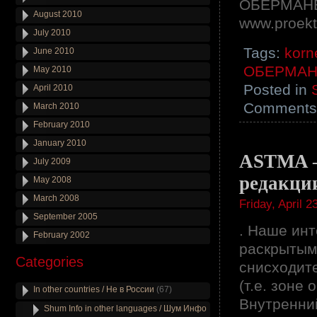
ОБЕРМАНЕК
August 2010
www.proekt
July 2010
Tags:
korn
June 2010
ОБЕРМАН
May 2010
Posted in
April 2010
Comments 
March 2010
February 2010
January 2010
ASTMA –
July 2009
редакц
May 2008
March 2008
Friday, April 2
September 2005
. Наше ин
February 2002
раскрытым
Categories
снисходит
(т.е. зоне
In other countries / Не в России
(67)
Внутренний
Shum Info in other languages / Шум Инфо