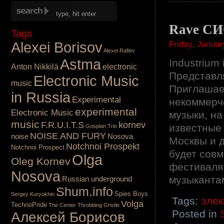
Rave СИ
Tags
Friday, Januar
Alexei Borisov
Alexei Rafiev
Astma
Industrium 
Anton Nikkilä
electronic
Представл
Electronic Music
music
Приглашае
in Russia
Experimental
некоммерч
experimental
Electronic Music
музыки, на
music
F.R.U.I.T.S
kornev
известные
Gosplan Trio
NOISE AND FURY
noise
Nosova
Москвы и д
Notchnoi Prospekt
Notchnoi Prospect
будет сов
Olga
Oleg Kornev
фестиваля 
Nosova
музыканта
Russian underground
Shum.info
Spies Boys
Sergey Kuryokhin
Tags:
элек
Volga
TechnoPride
The Center
Throbbing Gristle
Posted in
Алексей Борисов