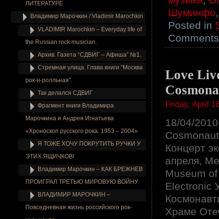
ЛИТЕРАТУРЕ
Шуминфо
Владимир Марочкин / Vladimir Marochkin
Posted in
VLADIMIR Marochkin – Everyday life of
Comments 
the Russian rock musician.
Архив. Газета “СДВИГ – Афиша” №1.
Стремная улица. Глава книги “Москва
Love Liv
рок-н-ролльная”.
Cosmonau
Так делался СДВИГ
Friday, April 1
Фрагмент книги Владимира
Марочкина и Андрея Игнатьева
18/04/2010
«Хроноскоп русского рока. 1953 – 2004»
Cosmonauti
Я ТОЖЕ ХОЧУ ПОКРУТИТЬ РУЧКИ У
Концерт эк
ЭТИХ ЯЩИЧКОВ!
апреля, М
Владимир Марочкин – КАК БРЕЖНЕВ
Museum of 
ПРОИГРАЛ ТРЕТЬЮ МИРОВУЮ ВОЙНУ
Electronic
ВЛАДИМИР МАРОЧКИН –
Космонавти
Повседневная жизнь российского рок-
Храме Оте