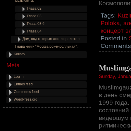
музыканта.
Космополи
Глава 02
Tags:
Kuzi
Глава 03
Poloka
,
эл
Глава 03 б
концерт э
Глава 04
Posted in
Дом, над которым ангел пролетел.
Comments 
Глава книги “Москва рок-н-ролльная”.
Kornev
Meta
Muslimga
Sunday, Janua
Log in
Entries feed
Muslimgauz
Comments feed
в день сме
WordPress.org
1999 года.
состояний 
видеошум и
ритмически