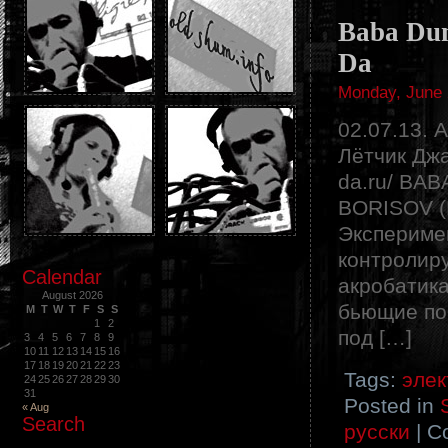
Baba Dun
Da
Monday, June 
02.07.13. 
Лётчик Джа
da.ru/ BA
BORISOV (
Эксперимен
контролиру
Calendar
акробатика
August 2026
бьющие по
M
T
W
T
F
S
S
1
2
под […]
3
4
5
6
7
8
9
10
11
12
13
14
15
16
17
18
19
20
21
22
23
Tags:
элек
24
25
26
27
28
29
30
31
Posted in
« Aug
Search
русски
|
C