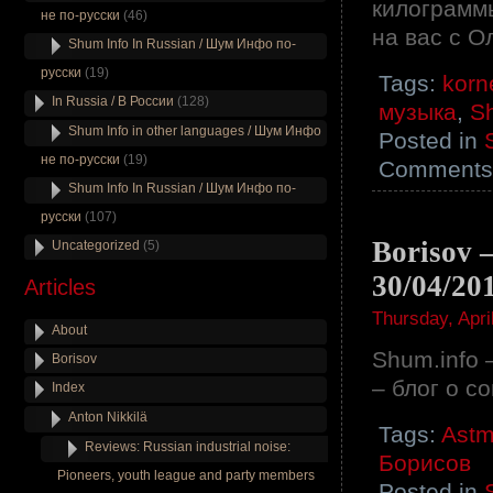
килограмм
не по-русски
(46)
на вас с О
Shum Info In Russian / Шум Инфо по-
русски
(19)
Tags:
korn
In Russia / В России
(128)
музыка
,
S
Shum Info in other languages / Шум Инфо
Posted in
не по-русски
(19)
Comments 
Shum Info In Russian / Шум Инфо по-
русски
(107)
Borisov –
Uncategorized
(5)
30/04/20
Articles
Thursday, Apri
About
Shum.info 
Borisov
– блог о с
Index
Anton Nikkilä
Tags:
Ast
Reviews: Russian industrial noise:
Борисов
Pioneers, youth league and party members
Posted in