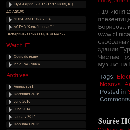
Friday, June 1
Шум и Ярость 2016 (15/16 июня) КЦ
. 19 июня 
ДОМ/20.00
презентац
NOISE and FURY 2014
Борисова и
АСТМА “Колыбельная” /
www.clinica
Экспериментальная музыка России
свободный!
Watch IT
здании Тур
Чистые пру
Cours de piano
музыке на
Indie Rock video
Archives
Tags:
Elec
Nosova
,
А
August 2021
Posted in
December 2016
Comments 
June 2016
June 2014
January 2014
Soirée
December 2013
Wednesday, Ju