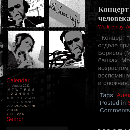
Концерт
человек
Wednesday, Au
. Концерт 
отделе пр
Борисов (М
банках. Ме
возрастом 
воспоминан
Calendar
и сложная.
August 2011
M
T
W
T
F
S
S
Tags:
Алек
1
2
3
4
5
6
7
8
9
10
11
12
13
14
Posted in
15
16
17
18
19
20
21
22
23
24
25
26
27
28
Comments 
29
30
31
« Jul
Sep »
Search