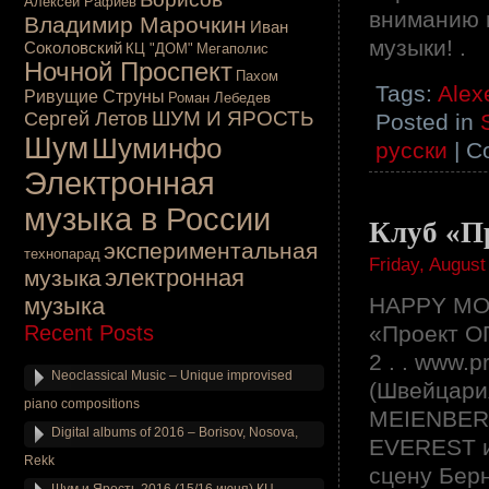
Алексей Рафиев
вниманию 
Владимир Марочкин
Иван
музыки! .
Соколовский
КЦ "ДОМ"
Мегаполис
Ночной Проспект
Пахом
Tags:
Alex
Ривущие Струны
Роман Лебедев
ШУМ И ЯРОСТЬ
Сергей Летов
Posted in
Шум
Шуминфо
русски
|
C
Электронная
музыка в России
Клуб «П
экспериментальная
технопарад
Friday, August
электронная
музыка
музыка
HAPPY MON
Recent Posts
«Проект ОГ
2 . . www
Neoclassical Music – Unique improvised
(Швейцари
piano compositions
MEIENBERG
Digital albums of 2016 – Borisov, Nosova,
EVEREST и
Rekk
сцену Берн