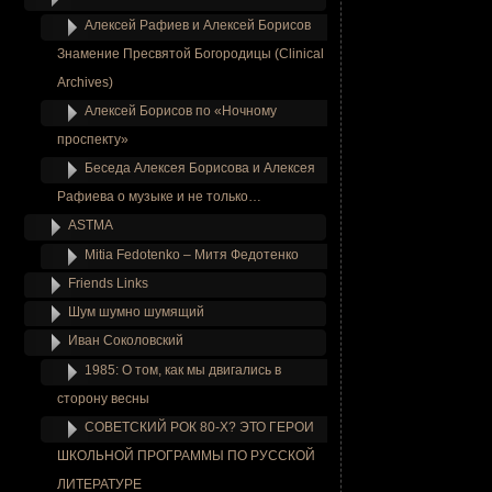
Алексей Рафиев и Алексей Борисов
Знамение Пресвятой Богородицы (Clinical
Archives)
Алексей Борисов по «Ночному
проспекту»
Беседа Алексея Борисова и Алексея
Рафиева о музыке и не только…
ASTMA
Mitia Fedotenko – Митя Федотенко
Friends Links
Шум шумно шумящий
Иван Соколовский
1985: О том, как мы двигались в
сторону весны
СОВЕТСКИЙ РОК 80-Х? ЭТО ГЕРОИ
ШКОЛЬНОЙ ПРОГРАММЫ ПО РУССКОЙ
ЛИТЕРАТУРЕ