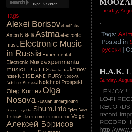
MOOZAK 
Tuesday, Augu
Tags
.
Alexei Borisov
Alexei Rafiev
Astma
Tags:
Ast
Anton Nikkilä
electronic
Posted in
Electronic Music
music
русски
|
C
in Russia
Experimental
experimental
Electronic Music
music
F.R.U.I.T.S
kornev
H.A.K. 
Gosplan Trio
NOISE AND FURY
noise
Nosova
Sunday, Augus
Notchnoi Prospekt
Notchnoi Prospect
Olga
Oleg Kornev
. ENJOY !!
Nosova
LO-FI RECO
Russian underground
RECORDS ht
Shum.info
Spies Boys
Sergey Kuryokhin
record-imp
Volga
TechnoPride
The Center
Throbbing Gristle
RECORD l 
Алексей Борисов
http://www
Борисов