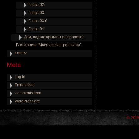
Глава 02
Глава 03
Глава 03 б
Глава 04
Дом, над которым ангел пролетел.
Глава книги “Москва рок-н-ролльная”.
Kornev
Meta
Log in
Entries feed
Comments feed
WordPress.org
© 202