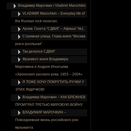
Владимир Марочкин / Vladimir Marochkin
VLADIMIR Marochkin – Everyday life of
the Russian rock musician.
Архив. Газета “СДВИГ – Афиша” №1.
Стремная улица. Глава книги “Москва
рок-н-ролльная”.
Так делался СДВИГ
Фрагмент книги Владимира
Марочкина и Андрея Игнатьева
«Хроноскоп русского рока. 1953 – 2004»
Я ТОЖЕ ХОЧУ ПОКРУТИТЬ РУЧКИ У
ЭТИХ ЯЩИЧКОВ!
Владимир Марочкин – КАК БРЕЖНЕВ
ПРОИГРАЛ ТРЕТЬЮ МИРОВУЮ ВОЙНУ
ВЛАДИМИР МАРОЧКИН –
Повседневная жизнь российского рок-
музыканта.