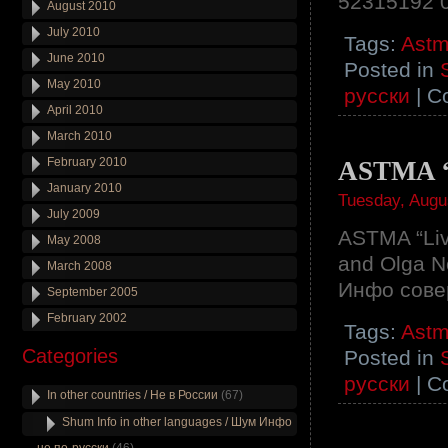
52315192 
August 2010
July 2010
Tags:
Ast
June 2010
Posted in
May 2010
русски
|
C
April 2010
March 2010
February 2010
ASTMA “
January 2010
Tuesday, Augu
July 2009
ASTMA “Live
May 2008
and Olga N
March 2008
Инфо сове
September 2005
February 2002
Tags:
Ast
Categories
Posted in
русски
|
C
In other countries / Не в России
(67)
Shum Info in other languages / Шум Инфо