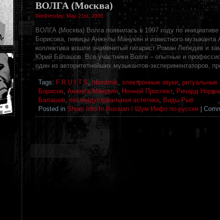
ВОЛГА (Москва)
Wednesday, May 21st, 2008
ВОЛГА (Москва) Волга появилась в 1997 году по инициативе
Борисова, певицы Анжелы Манукян и известного музыканта 
коллектива вошли знаменитый гитарист Роман Лебедев и за
Юрий Балашов. Все участники Волги – опытные и профессио
один из авторитетнейших музыкантов-экспериментаторов, пр
Tags:
F.R.U.I.T.S
,
Idioritmik
,
электронные звуки
,
ритуальные
Борисов
,
Анжела Манукян
,
Ночной Проспект
,
Ричард Норви
Балашов
,
постиндустриальная эстетика
,
Виды Рыб
Posted in
Shum Info In Russian / Шум Инфо по-русски
|
Comm