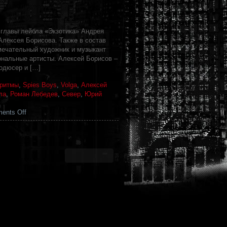
 главы лейбла «Экзотика» Андрея
Алексея Борисова. Также в состав
мечательный художник и музыкант
нальные артисты. Алексей Борисов –
одюсер и […]
 ритмы
,
Spies Boys
,
Volga
,
Алексей
ла
,
Роман Лебедев
,
Север
,
Юрий
on
ents Off
ВОЛГА
(Москва)