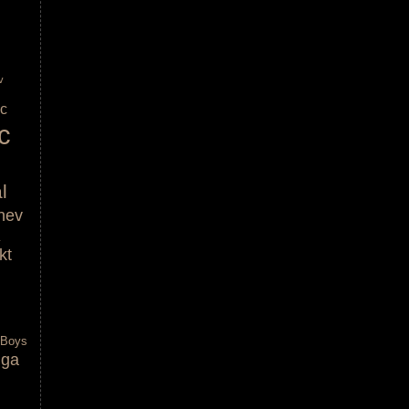
v
ic
c
l
nev
kt
 Boys
lga