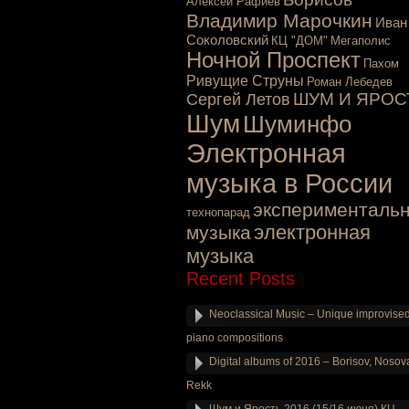
Алексей Рафиев
Владимир Марочкин
Иван
Соколовский
КЦ "ДОМ"
Мегаполис
Ночной Проспект
Пахом
Ривущие Струны
Роман Лебедев
ШУМ И ЯРОС
Сергей Летов
Шум
Шуминфо
Электронная
музыка в России
эксперименталь
технопарад
электронная
музыка
музыка
Recent Posts
Neoclassical Music – Unique improvise
piano compositions
Digital albums of 2016 – Borisov, Nosov
Rekk