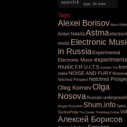
Tags
Alexei Borisov
Alexei Rafie
Astma
Anton Nikkilä
electron
Electronic Musi
music
in Russia
Experimental
experimenta
Electronic Music
music
F.R.U.I.T.S
kor
Gosplan Trio
NOISE AND FURY
noise
Nosova
Notchnoi Prospe
Notchnoi Prospect
Olga
Oleg Kornev
Nosova
Russian underground
Shum.info
Spies
Sergey Kuryokhin
Vo
TechnoPride
The Center
Throbbing Gristle
Алексей Борисов
Борисов