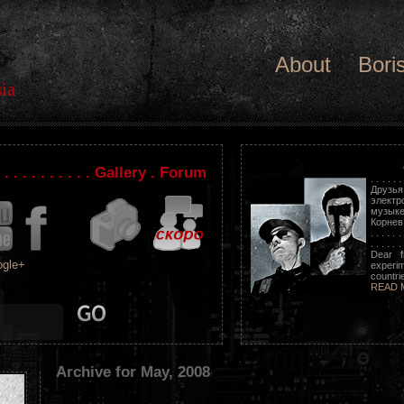
About
Bori
ia
. . . . . . . . . . . Gallery . Forum
. . . . . .
Друзь
электр
музыке
Корнев. . .
. . . . . . 
. . . . . . 
Dear f
gle+
experim
countrie
READ 
Archive for May, 2008