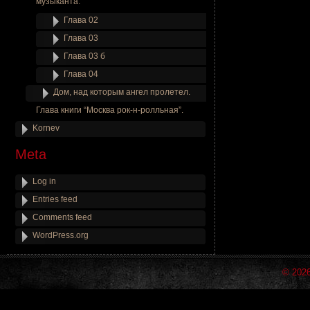
музыканта.
Глава 02
Глава 03
Глава 03 б
Глава 04
Дом, над которым ангел пролетел.
Глава книги “Москва рок-н-ролльная”.
Kornev
Meta
Log in
Entries feed
Comments feed
WordPress.org
© 202