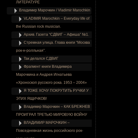
ЛИТЕРАТУРЕ
Владимир Марочкин / Vladimir Marochkin
VLADIMIR Marochkin – Everyday life of
the Russian rock musician.
Архив. Газета “СДВИГ – Афиша” №1.
Стремная улица. Глава книги “Москва
рок-н-ролльная”.
Так делался СДВИГ
Фрагмент книги Владимира
Марочкина и Андрея Игнатьева
«Хроноскоп русского рока. 1953 – 2004»
Я ТОЖЕ ХОЧУ ПОКРУТИТЬ РУЧКИ У
ЭТИХ ЯЩИЧКОВ!
Владимир Марочкин – КАК БРЕЖНЕВ
ПРОИГРАЛ ТРЕТЬЮ МИРОВУЮ ВОЙНУ
ВЛАДИМИР МАРОЧКИН –
Повседневная жизнь российского рок-