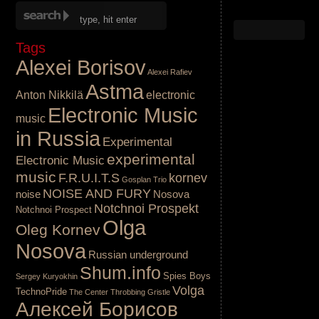
Tags
Alexei Borisov
Alexei Rafiev
Astma
Anton Nikkilä
electronic
Electronic Music
music
in Russia
Experimental
experimental
Electronic Music
music
F.R.U.I.T.S
kornev
Gosplan Trio
NOISE AND FURY
noise
Nosova
Notchnoi Prospekt
Notchnoi Prospect
Olga
Oleg Kornev
Nosova
Russian underground
Shum.info
Spies Boys
Sergey Kuryokhin
Volga
TechnoPride
The Center
Throbbing Gristle
Алексей Борисов