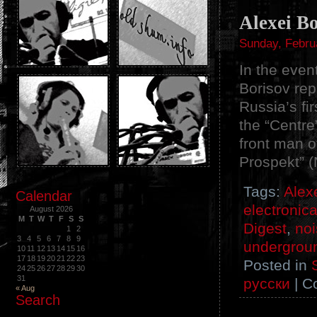
Alexei B
Sunday, Febru
In the even
Borisov rep
Russia’s fi
the “Centre
front man o
Prospekt” (
Tags:
Alex
Calendar
electronic
August 2026
M
T
W
T
F
S
S
Digest
,
no
1
2
3
4
5
6
7
8
9
undergrou
10
11
12
13
14
15
16
17
18
19
20
21
22
23
Posted in
24
25
26
27
28
29
30
31
русски
|
C
« Aug
Search