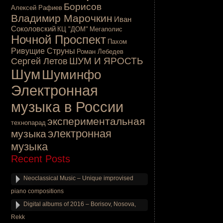
Борисов
Алексей Рафиев
Владимир Марочкин
Иван
Соколовский
КЦ "ДОМ"
Мегаполис
Ночной Проспект
Пахом
Ривущие Струны
Роман Лебедев
ШУМ И ЯРОСТЬ
Сергей Летов
Шум
Шуминфо
Электронная
музыка в России
экспериментальная
технопарад
электронная
музыка
музыка
Recent Posts
Neoclassical Music – Unique improvised
piano compositions
Digital albums of 2016 – Borisov, Nosova,
Rekk