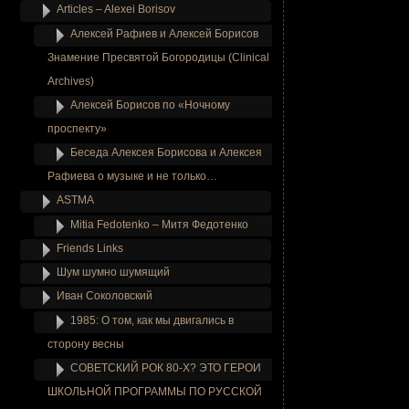
Articles – Alexei Borisov
Алексей Рафиев и Алексей Борисов
Знамение Пресвятой Богородицы (Clinical
Archives)
Алексей Борисов по «Ночному
проспекту»
Беседа Алексея Борисова и Алексея
Рафиева о музыке и не только…
ASTMA
Mitia Fedotenko – Митя Федотенко
Friends Links
Шум шумно шумящий
Иван Соколовский
1985: О том, как мы двигались в
сторону весны
СОВЕТСКИЙ РОК 80-Х? ЭТО ГЕРОИ
ШКОЛЬНОЙ ПРОГРАММЫ ПО РУССКОЙ