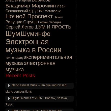
Алексей Рафиев
Владимир Марочкин
Иван
Соколовский
КЦ "ДОМ"
Мегаполис
Ночной Проспект
Пахом
Ривущие Струны
Роман Лебедев
ШУМ И ЯРОСТЬ
Сергей Летов
Шум
Шуминфо
Электронная
музыка в России
экспериментальная
технопарад
электронная
музыка
музыка
Recent Posts
Neoclassical Music – Unique improvised
piano compositions
Digital albums of 2016 – Borisov, Nosova,
Rekk