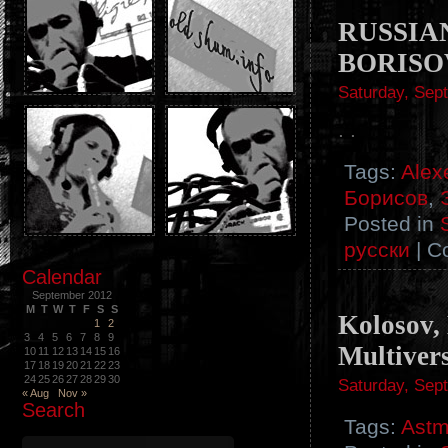
RUSSIA
BORISOV 
Saturday, Sep
. .
Tags:
Alex
Борисов
,
Posted in
русски
|
C
Calendar
September 2012
M
T
W
T
F
S
S
Kolosov, 
1
2
3
4
5
6
7
8
9
Multiver
10
11
12
13
14
15
16
17
18
19
20
21
22
23
24
25
26
27
28
29
30
Saturday, Sep
« Aug
Nov »
Search
Tags:
Ast