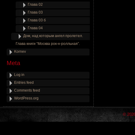
Глава 02
Глава 03
Глава 03 б
Глава 04
Дом, над которым ангел пролетел.
Глава книги “Москва рок-н-ролльная”.
Kornev
Meta
Log in
Entries feed
Comments feed
WordPress.org
© 202