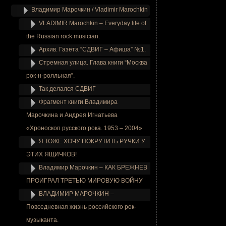
Владимир Марочкин / Vladimir Marochkin
VLADIMIR Marochkin – Everyday life of
the Russian rock musician.
Архив. Газета “СДВИГ – Афиша” №1.
Стремная улица. Глава книги “Москва
рок-н-ролльная”.
Так делался СДВИГ
Фрагмент книги Владимира
Марочкина и Андрея Игнатьева
«Хроноскоп русского рока. 1953 – 2004»
Я ТОЖЕ ХОЧУ ПОКРУТИТЬ РУЧКИ У
ЭТИХ ЯЩИЧКОВ!
Владимир Марочкин – КАК БРЕЖНЕВ
ПРОИГРАЛ ТРЕТЬЮ МИРОВУЮ ВОЙНУ
ВЛАДИМИР МАРОЧКИН –
Повседневная жизнь российского рок-
музыканта.