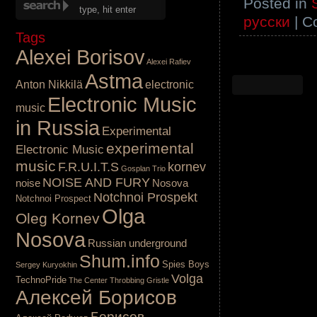
Posted in
русски
|
C
Tags
Alexei Borisov
Alexei Rafiev
Astma
Anton Nikkilä
electronic
Electronic Music
music
in Russia
Experimental
experimental
Electronic Music
music
F.R.U.I.T.S
kornev
Gosplan Trio
NOISE AND FURY
noise
Nosova
Notchnoi Prospekt
Notchnoi Prospect
Olga
Oleg Kornev
Nosova
Russian underground
Shum.info
Spies Boys
Sergey Kuryokhin
Volga
TechnoPride
The Center
Throbbing Gristle
Алексей Борисов
Борисов