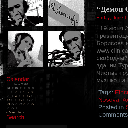
“Демон 
Friday, June 1
. 19 июня 
презентац
Борисова и
www.clinica
свободный!
здании Тур
Чистые пру
Calendar
музыке на
June 2010
M
T
W
T
F
S
S
Tags:
Elec
1
2
3
4
5
6
7
8
9
10
11
12
13
Nosova
,
А
14
15
16
17
18
19
20
21
22
23
24
25
26
27
Posted in
28
29
30
« May
Jul »
Comments 
Search