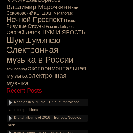
Алексей Рафиев
Владимир Марочкин
Иван
Соколовский
КЦ "ДОМ"
Мегаполис
Ночной Проспект
Пахом
Ривущие Струны
Роман Лебедев
ШУМ И ЯРОСТЬ
Сергей Летов
Шум
Шуминфо
Электронная
музыка в России
экспериментальная
технопарад
электронная
музыка
музыка
Recent Posts
Neoclassical Music – Unique improvised
piano compositions
Digital albums of 2016 – Borisov, Nosova,
Rekk