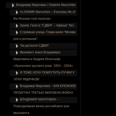
Владимир Марочкин / Vladimir Marochkin
VLADIMIR Marochkin – Everyday life of
the Russian rock musician.
Архив. Газета “СДВИГ – Афиша” №1.
Стремная улица. Глава книги “Москва
рок-н-ролльная”.
Так делался СДВИГ
Фрагмент книги Владимира
Марочкина и Андрея Игнатьева
«Хроноскоп русского рока. 1953 – 2004»
Я ТОЖЕ ХОЧУ ПОКРУТИТЬ РУЧКИ У
ЭТИХ ЯЩИЧКОВ!
Владимир Марочкин – КАК БРЕЖНЕВ
ПРОИГРАЛ ТРЕТЬЮ МИРОВУЮ ВОЙНУ
ВЛАДИМИР МАРОЧКИН –
Повседневная жизнь российского рок-
музыканта.