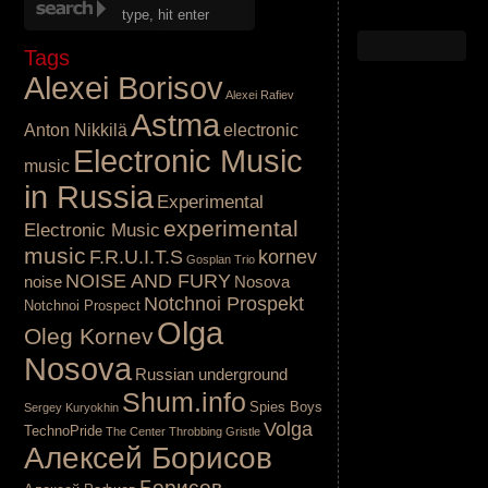
Tags
Alexei Borisov
Alexei Rafiev
Astma
Anton Nikkilä
electronic
Electronic Music
music
in Russia
Experimental
experimental
Electronic Music
music
F.R.U.I.T.S
kornev
Gosplan Trio
NOISE AND FURY
noise
Nosova
Notchnoi Prospekt
Notchnoi Prospect
Olga
Oleg Kornev
Nosova
Russian underground
Shum.info
Spies Boys
Sergey Kuryokhin
Volga
TechnoPride
The Center
Throbbing Gristle
Алексей Борисов
Борисов