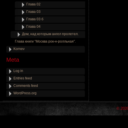
Глава 02
Глава 03
Глава 03 б
Глава 04
Дом, над которым ангел пролетел.
Глава книги “Москва рок-н-ролльная”.
Kornev
Meta
Log in
Entries feed
Comments feed
WordPress.org
© 202