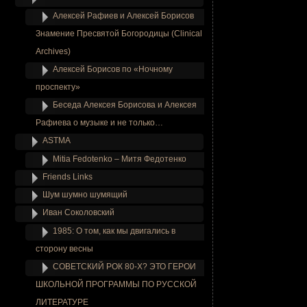
Алексей Рафиев и Алексей Борисов
Знамение Пресвятой Богородицы (Clinical
Archives)
Алексей Борисов по «Ночному
проспекту»
Беседа Алексея Борисова и Алексея
Рафиева о музыке и не только…
ASTMA
Mitia Fedotenko – Митя Федотенко
Friends Links
Шум шумно шумящий
Иван Соколовский
1985: О том, как мы двигались в
сторону весны
СОВЕТСКИЙ РОК 80-Х? ЭТО ГЕРОИ
ШКОЛЬНОЙ ПРОГРАММЫ ПО РУССКОЙ
ЛИТЕРАТУРЕ