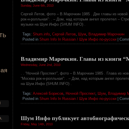
Sunday, June 6th, 2010
Сергей Летов, фото – В.Марочкин 1985 . Две главы из ново
рок-н-ролльная”: . – Дом, над которым ангел пролетел – Стр
музыки на Шум Инфо (SHUM INFO) .
Tags:
Shum.info
,
Сергей Летов
,
Шум
,
Владимир Марочкин
ТЬ
Posted in
Shum Info In Russian / Шум Инфо по-русски
|
Comm
Владимир Марочкин. Главы из книги “
Wednesday, June 2nd, 2010
ная
. . “Ночной Проспект”, фото – В.Марочкин 1985 . Глава из н
“Москва рок-н-ролльная”: . – Дом, над которым ангел пролет
на Шум.Инфо (SHUM.INFO) .
Tags:
Алексей Борисов
,
Ночной Проспект
,
Шум
,
Владимир 
Posted in
Shum Info In Russian / Шум Инфо по-русски
|
Comm
d
Шум Инфо публикует автобиографическ
a,
Friday, May 14th, 2010