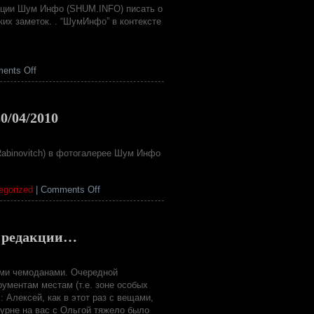
“Москва
кции Шум Инфо (SHUM.INFO) писать о
рок-
их заметок. . “ШумИнфо” в контексте
н-
ролльная”
on
ents Off
Шум
Инфо
публикует
30/04/2010
автобиографический
трактат
о
Rabinovitch) в фотогалерее Шум Инфо
Шуме
on
egorized
|
Comments Off
Borisov
–
Nosova
ы редакции…
(Astma)
Live
in
ыми чемоданами. Очередной
Tel
ументам местам (т.е. зоне особых
Aviv
 Алексей, как в этот раз с вещами,
30/04/2010
урне на вас с Ольгой тяжело было