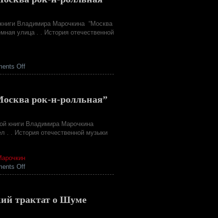
au
GLAZART
й книги Владимира Марочкина “Москва
емная улица . . История отечественной
on
ents Off
Владимир
Марочкин.
Главы
Москва рок-н-ролльная”
из
книги
“Москва
овой книги Владимира Марочкина
рок-
ел . . История отечественной музыки
н-
ролльная”
Марочкин
on
ents Off
Владимир
Марочкин.
Главы
ий трактат о Шуме
из
книги