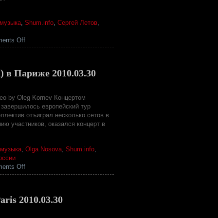
 музыка
,
Shum.info
,
Сергей Летов
,
on
ents Off
ASTMA
–
несколько
 в Париже 2010.03.30
ответов
на
вопросы
deo by Oleg Kornev Концертом
редакции…
) завершилось европейский тур
ллектив отъиграл несколько сетов в
ию участников, оказался концерт в
 музыка
,
Olga Nosova
,
Shum.info
,
оссии
on
ents Off
ASTMA
(Алексей
Борисов,
aris 2010.03.30
Ольга
Носова)