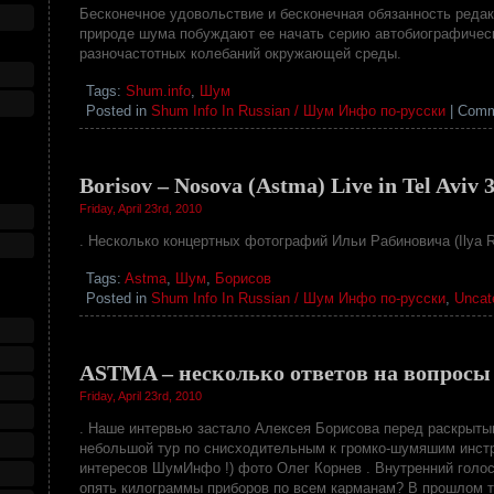
Бесконечное удовольствие и бесконечная обязанность реда
природе шума побуждают ее начать серию автобиографическ
разночастотных колебаний окружающей среды.
Tags:
Shum.info
,
Шум
Posted in
Shum Info In Russian / Шум Инфо по-русски
|
Comm
Borisov – Nosova (Astma) Live in Tel Aviv 
Friday, April 23rd, 2010
. Несколько концертных фотографий Ильи Рабиновича (Ilya 
Tags:
Astma
,
Шум
,
Борисов
Posted in
Shum Info In Russian / Шум Инфо по-русски
,
Uncat
ASTMA – несколько ответов на вопрос
Friday, April 23rd, 2010
. Наше интервью застало Алексея Борисова перед раскрыт
небольшой тур по снисходительным к громко-шумяшим инстр
интересов ШумИнфо !) фото Олег Корнев . Внутренний голос:
опять килограммы приборов по всем карманам? В прошлом т