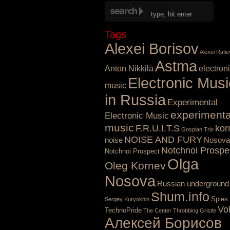
Tags
Alexei Borisov
Alexei Rafie
Astma
Anton Nikkilä
electron
Electronic Musi
music
in Russia
Experimental
experimenta
Electronic Music
music
F.R.U.I.T.S
kor
Gosplan Trio
NOISE AND FURY
noise
Nosova
Notchnoi Prospe
Notchnoi Prospect
Olga
Oleg Kornev
Nosova
Russian underground
Shum.info
Spies
Sergey Kuryokhin
Vo
TechnoPride
The Center
Throbbing Gristle
Алексей Борисов