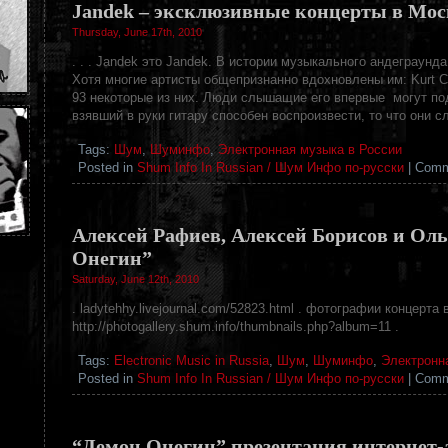
Jandek – эксклюзивные концерты в Мос
Thursday, June 17th, 2010
. . . Jandek это Jandek. В истории музыкального андеграунда
Хотя многие артисты общепризнанно вдохновлены им: Kurt Cob
93 некоторые из них. Люди слышащие его впервые могут под
взявший в руки гитару способен воспроизвести, то что они с
Tags:
Шум
,
Шуминфо
,
Электронная музыка в России
Posted in
Shum Info In Russian / Шум Инфо по-русски
|
Comm
Алексей Рафиев, Алексей Борисов и Ол
Онегин”
Saturday, June 12th, 2010
. ladytehhy.livejournal.com/52823.html . фотографии концер
http://photogallery.shum.info/thumbnails.php?album=11 .
Tags:
Electronic Music in Russia
,
Шум
,
Шуминфо
,
Электронн
Posted in
Shum Info In Russian / Шум Инфо по-русски
|
Comm
“Демон Онегин” презентация интернет-