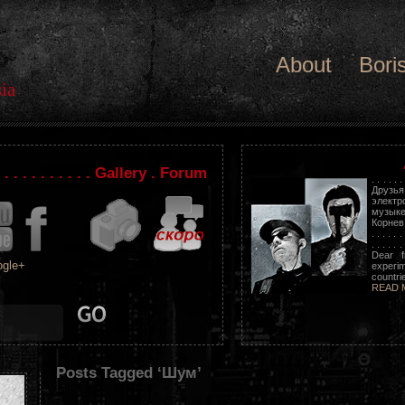
About
Bori
ia
. . . . . . . . . . . Gallery . Forum
. . . . . .
Друзь
электр
музыке
Корнев. . .
. . . . . . 
. . . . . . 
Dear f
gle+
experim
countrie
READ 
Posts Tagged ‘Шум’