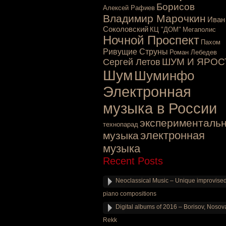
Борисов
Алексей Рафиев
Владимир Марочкин
Иван
Соколовский
КЦ "ДОМ"
Мегаполис
Ночной Проспект
Пахом
Ривущие Струны
Роман Лебедев
ШУМ И ЯРОС
Сергей Летов
Шум
Шуминфо
Электронная
музыка в России
эксперименталь
технопарад
электронная
музыка
музыка
Recent Posts
Neoclassical Music – Unique improvise
piano compositions
Digital albums of 2016 – Borisov, Nosov
Rekk