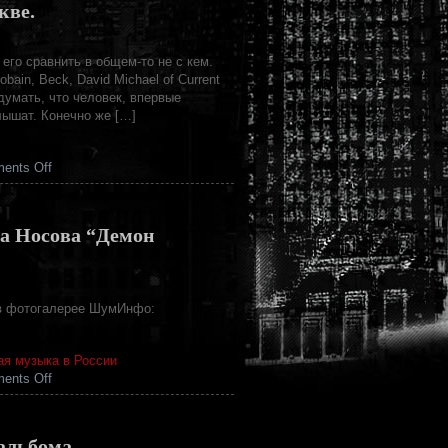
кве.
 его сравнить в общем-то не с кем.
ain, Beck, David Michael of Current
умать, что человек, впервые
лышат. Конечно же […]
on
ents Off
Jandek
–
эксклюзивные
ьа Носова “Демон
концерты
в
Москве.
та в фотогалерее ШумИнфо:
ая музыка в России
on
ents Off
Алексей
Рафиев,
Алексей
альбома.