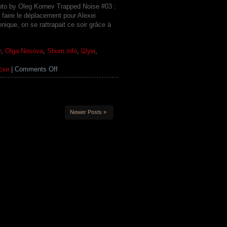
в
to by Oleg Kornev Trapped Noise #03 :
Париже
faire le déplacement pour Alexei
2010.03.30
que, on se rattrapait ce soir grâce à
v
,
Olga Nosova
,
Shum.info
,
Шум
,
on
ски
|
Comments Off
ASTMA
(Alexei
Borisov
&
Newer Posts »
Olga
Nosova
),
Paris
2010.03.30