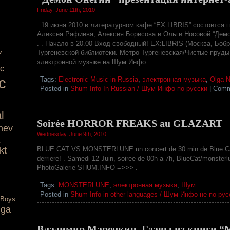
Friday, June 11th, 2010
. 19 июня 2010 в литературном кафе “EX:LIBRIS” состоится 
Алексея Рафиева, Алексея Борисова и Ольги Носовой “Демон 
. . Начало в 20.00 Вход свободный! EX:LIBRIS (Москва, Бобро
v
Тургеневской библиотеки. Метро Тургеневская/Чистые пруды) 
электронной музыке на Шум Инфо .
ic
c
Tags:
Electronic Music in Russia
,
электронная музыка
,
Olga 
Posted in
Shum Info In Russian / Шум Инфо по-русски
|
Comm
l
Soirée HORROR FREAKS au GLAZART
nev
Wednesday, June 9th, 2010
kt
BLUE CAT VS MONSTERLUNE un concert de 30 min de Blue Cat 
derriere! . Samedi 12 Juin, soiree de 00h a 7h, BlueCat/monst
PhotoGalerie SHUM.INFO =>>> .
Tags:
MONSTERLUNE
,
электронная музыка
,
Шум
Posted in
Shum Info in other languages / Шум Инфо не по-рус
 Boys
lga
Владимир Марочкин. Главы из книги “