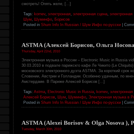
смотреть! Опять желе, […]
Tags:
kornev
,
электронная
,
электронная сцена
,
электронная
Шум
,
Шуминфо
,
Борисов
Posted in
Shum Info In Russian / Шум Инфо по-русски
|
Comm
ASTMA (Алексей Борисов, Ольга Носова)
Thursday, April 22nd, 2010
Электронная музыка в России – Electronic Music in Russia vi
30.03.2010 в подвале парижскго кафе Ле Чикито (Le Chiquito
московского электронного дуэта ASTMA. За короткий срок ко
Словении, Австрии и Голландии. Особенно удачным, по мнен
Амстердаме. В Париже Алексей Борисов […]
Tags:
Astma
,
Electronic Music in Russia
,
kornev
,
электронная
Алексей Борисов
,
Шум
,
Шуминфо
,
Электронная музыка в Р
Posted in
Shum Info In Russian / Шум Инфо по-русски
|
Comm
ASTMA (Alexei Borisov & Olga Nosova ), P
Tuesday, March 30th, 2010