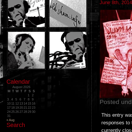
June 8th, 201
Calendar
August 2026
M
T
W
T
F
S
S
1
2
3
4
5
6
7
8
9
Posted und
10
11
12
13
14
15
16
17
18
19
20
21
22
23
24
25
26
27
28
29
30
This entry wa
31
« Aug
responses to 
Search
currently clos