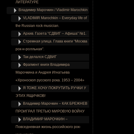
ЛИТЕРАТУРЕ
Владимир Марочкин / Vladimir Marochkin
VLADIMIR Marochkin – Everyday life of
the Russian rock musician.
Архив. Газета “СДВИГ – Афиша” №1.
Стремная улица. Глава книги “Москва
рок-н-ролльная”.
Так делался СДВИГ
Фрагмент книги Владимира
Марочкина и Андрея Игнатьева
«Хроноскоп русского рока. 1953 – 2004»
Я ТОЖЕ ХОЧУ ПОКРУТИТЬ РУЧКИ У
ЭТИХ ЯЩИЧКОВ!
Владимир Марочкин – КАК БРЕЖНЕВ
ПРОИГРАЛ ТРЕТЬЮ МИРОВУЮ ВОЙНУ
ВЛАДИМИР МАРОЧКИН –
Повседневная жизнь российского рок-