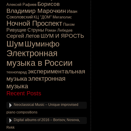
Борисов
Алексей Рафиев
Владимир Марочкин
Иван
Соколовский
КЦ "ДОМ"
Мегаполис
Ночной Проспект
Пахом
Ривущие Струны
Роман Лебедев
ШУМ И ЯРОСТЬ
Сергей Летов
Шум
Шуминфо
Электронная
музыка в России
экспериментальная
технопарад
электронная
музыка
музыка
Recent Posts
Neoclassical Music – Unique improvised
piano compositions
Digital albums of 2016 – Borisov, Nosova,
Rekk