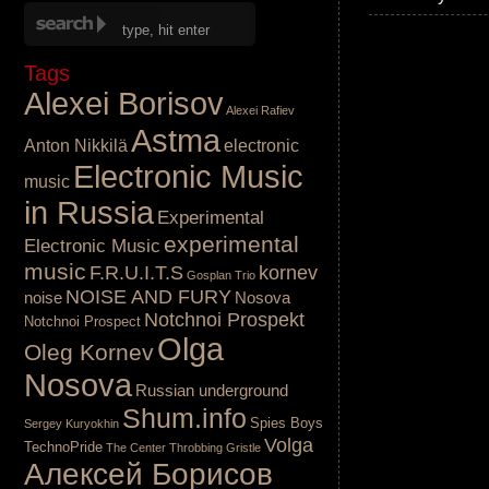
Tags
Alexei Borisov
Alexei Rafiev
Astma
Anton Nikkilä
electronic
Electronic Music
music
in Russia
Experimental
experimental
Electronic Music
music
F.R.U.I.T.S
kornev
Gosplan Trio
NOISE AND FURY
noise
Nosova
Notchnoi Prospekt
Notchnoi Prospect
Olga
Oleg Kornev
Nosova
Russian underground
Shum.info
Spies Boys
Sergey Kuryokhin
Volga
TechnoPride
The Center
Throbbing Gristle
Алексей Борисов