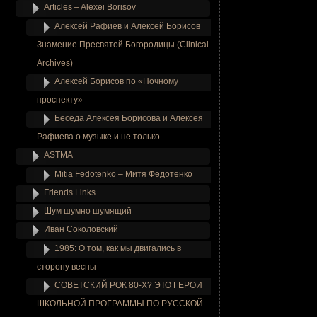
Articles – Alexei Borisov
Алексей Рафиев и Алексей Борисов
Знамение Пресвятой Богородицы (Clinical
Archives)
Алексей Борисов по «Ночному
проспекту»
Беседа Алексея Борисова и Алексея
Рафиева о музыке и не только…
ASTMA
Mitia Fedotenko – Митя Федотенко
Friends Links
Шум шумно шумящий
Иван Соколовский
1985: О том, как мы двигались в
сторону весны
СОВЕТСКИЙ РОК 80-Х? ЭТО ГЕРОИ
ШКОЛЬНОЙ ПРОГРАММЫ ПО РУССКОЙ