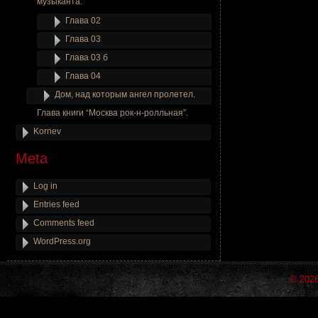
музыканта.
Глава 02
Глава 03
Глава 03 б
Глава 04
Дом, над которым ангел пролетел.
Глава книги “Москва рок-н-ролльная”.
Kornev
Meta
Log in
Entries feed
Comments feed
WordPress.org
© 202