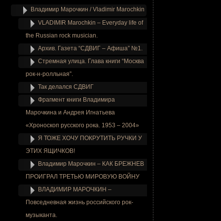
Владимир Марочкин / Vladimir Marochkin
VLADIMIR Marochkin – Everyday life of
the Russian rock musician.
Архив. Газета “СДВИГ – Афиша” №1.
Стремная улица. Глава книги “Москва
рок-н-ролльная”.
Так делался СДВИГ
Фрагмент книги Владимира
Марочкина и Андрея Игнатьева
«Хроноскоп русского рока. 1953 – 2004»
Я ТОЖЕ ХОЧУ ПОКРУТИТЬ РУЧКИ У
ЭТИХ ЯЩИЧКОВ!
Владимир Марочкин – КАК БРЕЖНЕВ
ПРОИГРАЛ ТРЕТЬЮ МИРОВУЮ ВОЙНУ
ВЛАДИМИР МАРОЧКИН –
Повседневная жизнь российского рок-
музыканта.