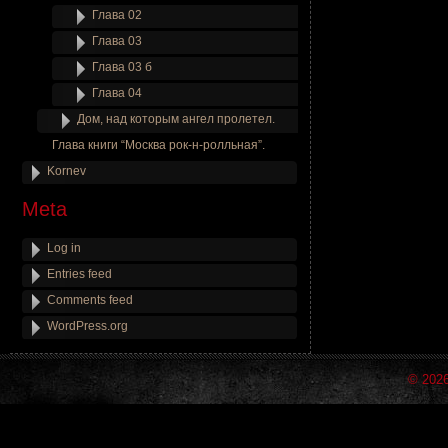
Глава 02
Глава 03
Глава 03 б
Глава 04
Дом, над которым ангел пролетел.
Глава книги “Москва рок-н-ролльная”.
Kornev
Meta
Log in
Entries feed
Comments feed
WordPress.org
© 202