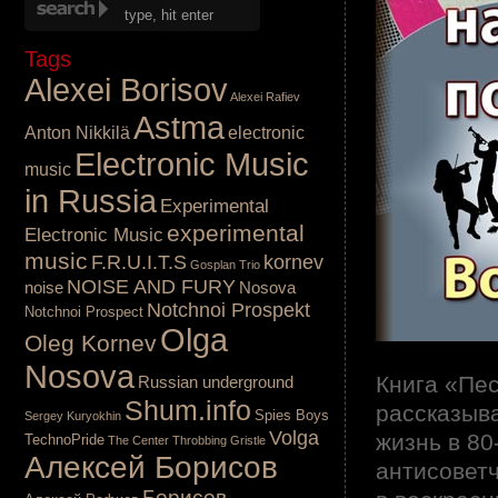
Tags
Alexei Borisov
Alexei Rafiev
Astma
Anton Nikkilä
electronic
Electronic Music
music
in Russia
Experimental
experimental
Electronic Music
music
F.R.U.I.T.S
kornev
Gosplan Trio
NOISE AND FURY
noise
Nosova
Notchnoi Prospekt
Notchnoi Prospect
Olga
Oleg Kornev
.
Nosova
Книга «Пе
Russian underground
Shum.info
рассказыва
Spies Boys
Sergey Kuryokhin
Volga
жизнь в 80
TechnoPride
The Center
Throbbing Gristle
Алексей Борисов
антисоветч
Борисов