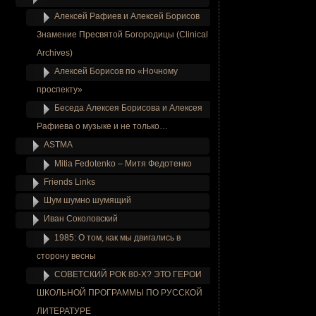
Алексей Рафиев и Алексей Борисов
Знамение Пресвятой Богородицы (Clinical
Archives)
Алексей Борисов по «Ночному
проспекту»
Беседа Алексея Борисова и Алексея
Рафиева о музыке и не только…
ASTMA
Mitia Fedotenko – Митя Федотенко
Friends Links
Шум шумно шумящий
Иван Соколовский
1985: О том, как мы двигались в
сторону весны
СОВЕТСКИЙ РОК 80-Х? ЭТО ГЕРОИ
ШКОЛЬНОЙ ПРОГРАММЫ ПО РУССКОЙ
ЛИТЕРАТУРЕ