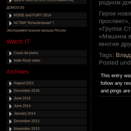
Шум и Ярость 2016 (15/16 июня) КЦ
родном до
ДОМ/20.00
Герои ново
NOISE and FURY 2014
проспект»,
АСТМА “Колыбельная” /
«Группа Ст
Экспериментальная музыка России
«Машина в
Watch IT
многие др
Cours de piano
Tags:
Влад
Indie Rock video
Posted und
Archives
This entry wa
follow any re
August 2021
and pings are
December 2016
June 2016
June 2014
January 2014
December 2013
November 2013