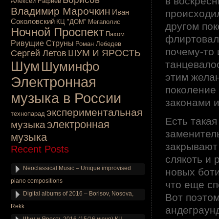
в воскресн
Алексей Рафиев
Владимир Марочкин
происходил
Иван
Соколовский
КЦ "ДОМ"
Мегаполис
другом по
Ночной Проспект
Пахом
флиртовали
Ривущие Струны
Роман Лебедев
почему-то 
ШУМ И ЯРОСТЬ
Сергей Летов
Шум
танцевалос
Шуминфо
этим желан
Электронная
поколение 
музыка в России
законами и
экспериментальная
технопарад
Есть такая
электронная
музыка
заменитель
музыка
закрывают 
Recent Posts
слякоть и 
Neoclassical Music – Unique improvised
новых боти
piano compositions
что еще сп
Digital albums of 2016 – Borisov, Nosova,
Вот поэто
Rekk
андеграунд