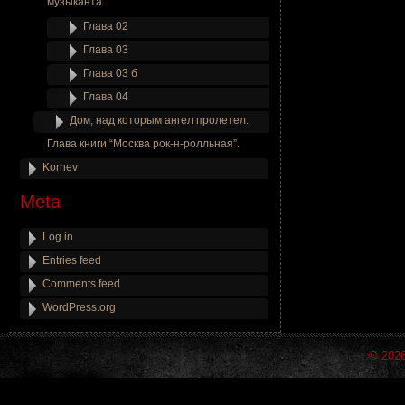
музыканта.
Глава 02
Глава 03
Глава 03 б
Глава 04
Дом, над которым ангел пролетел.
Глава книги “Москва рок-н-ролльная”.
Kornev
Meta
Log in
Entries feed
Comments feed
WordPress.org
© 202