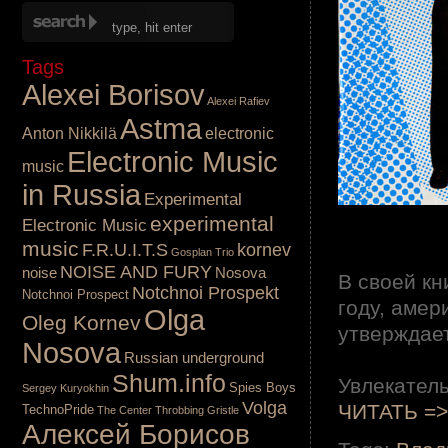
Tags
Alexei Borisov
Alexei Rafiev
Astma
Anton Nikkilä
electronic
Electronic Music
music
in Russia
Experimental
.
experimental
Electronic Music
.
music
F.R.U.I.T.S
kornev
Gosplan Trio
NOISE AND FURY
noise
Nosova
В своей кн
Notchnoi Prospekt
Notchnoi Prospect
году, амер
Olga
Oleg Kornev
утверждает
Nosova
.
Russian underground
Shum.info
Увлекател
Spies Boys
Sergey Kuryokhin
Volga
ЧИТАТЬ =>
TechnoPride
The Center
Throbbing Gristle
Алексей Борисов