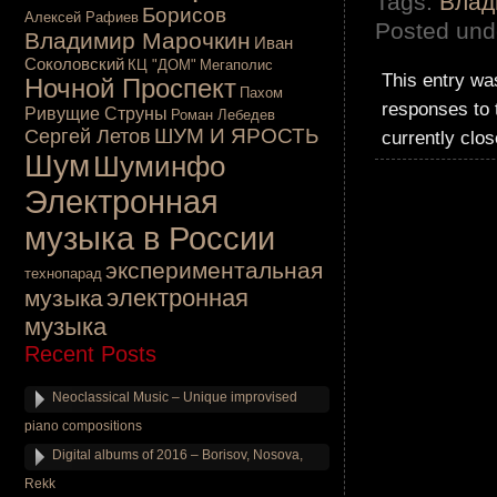
Tags:
Влад
Борисов
Алексей Рафиев
Posted und
Владимир Марочкин
Иван
Соколовский
КЦ "ДОМ"
Мегаполис
This entry wa
Ночной Проспект
Пахом
responses to 
Ривущие Струны
Роман Лебедев
ШУМ И ЯРОСТЬ
Сергей Летов
currently clos
Шум
Шуминфо
Электронная
музыка в России
экспериментальная
технопарад
электронная
музыка
музыка
Recent Posts
Neoclassical Music – Unique improvised
piano compositions
Digital albums of 2016 – Borisov, Nosova,
Rekk