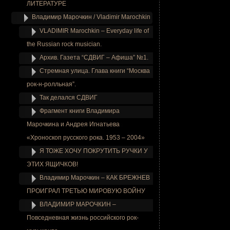
ЛИТЕРАТУРЕ
Владимир Марочкин / Vladimir Marochkin
VLADIMIR Marochkin – Everyday life of
the Russian rock musician.
Архив. Газета “СДВИГ – Афиша” №1.
Стремная улица. Глава книги “Москва
рок-н-ролльная”.
Так делался СДВИГ
Фрагмент книги Владимира
Марочкина и Андрея Игнатьева
«Хроноскоп русского рока. 1953 – 2004»
Я ТОЖЕ ХОЧУ ПОКРУТИТЬ РУЧКИ У
ЭТИХ ЯЩИЧКОВ!
Владимир Марочкин – КАК БРЕЖНЕВ
ПРОИГРАЛ ТРЕТЬЮ МИРОВУЮ ВОЙНУ
ВЛАДИМИР МАРОЧКИН –
Повседневная жизнь российского рок-