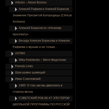
Articles – Alexei Borisov
Алексей Рафиев и Алексей Борисов
Знамение Пресвятой Богородицы (Clinical
Archives)
Алексей Борисов по «Ночному
проспекту»
Беседа Алексея Борисова и Алексея
Рафиева о музыке и не только…
ASTMA
Mitia Fedotenko – Митя Федотенко
Friends Links
Шум шумно шумящий
Иван Соколовский
1985: О том, как мы двигались в
сторону весны
СОВЕТСКИЙ РОК 80-Х? ЭТО ГЕРОИ
ШКОЛЬНОЙ ПРОГРАММЫ ПО РУССКОЙ